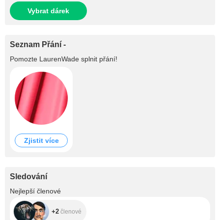
Vybrat dárek
Seznam Přání -
Pomozte
LaurenWade
splnit přání!
Zjistit více
Sledování
+2
Nejlepší členové
+2
členové