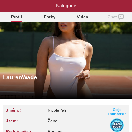
LaurenWade
Kategorie
Profil
Fotky
Videa
Chat
LaurenWade
Jméno:
NicolePalm
Co je
FanBoost?
Jsem:
Žena
Rodné město:
Romania