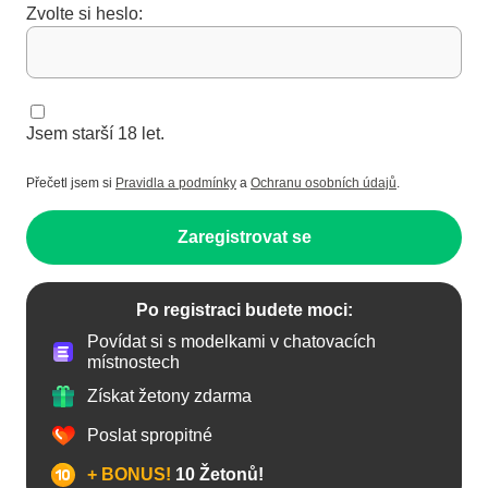
Zvolte si heslo:
Jsem starší 18 let.
Přečetl jsem si
Pravidla a podmínky
a
Ochranu osobních údajů
.
Zaregistrovat se
Po registraci budete moci:
Povídat si s modelkami v chatovacích
místnostech
Získat žetony zdarma
Poslat spropitné
+ BONUS!
10 Žetonů!