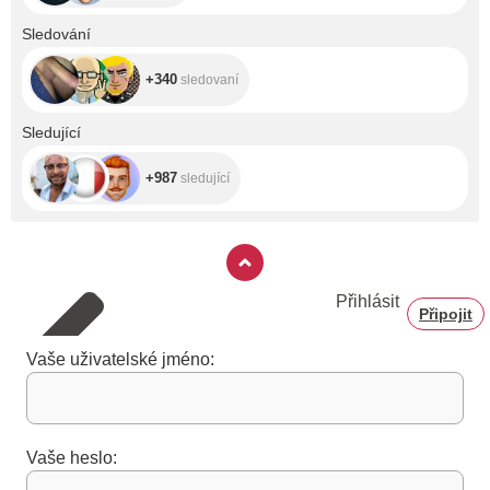
+340
Sledování
+340
sledovaní
+987
Sledující
+987
sledující
Přihlásit
Připojit
Vaše uživatelské jméno:
Vaše heslo: