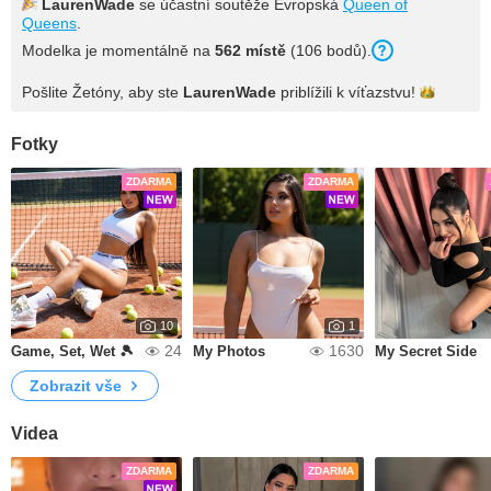
LaurenWade
se účastní soutěže Evropská
Queen of
Queens
.
Modelka je momentálně na
562 místě
(106 bodů).
Pošlite Žetóny, aby ste
LaurenWade
priblížili k
víťazstvu!
Fotky
ZDARMA
ZDARMA
10
1
24
1630
Game, Set, Wet 🎾
My Photos
My Secret Side
Zobrazit vše
Videa
ZDARMA
ZDARMA