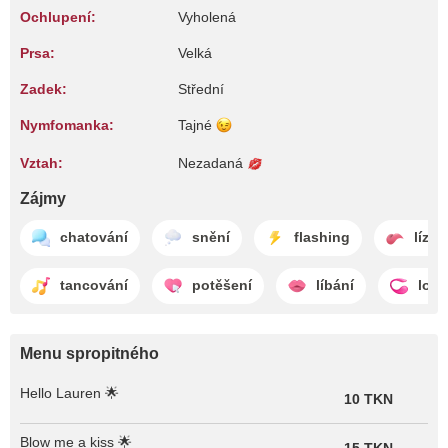
Ochlupení:
Vyholená
Prsa:
Velká
Zadek:
Střední
Nymfomanka:
Tajné
Vztah:
Nezadaná
Zájmy
chatování
snění
flashing
lízán
tancování
potěšení
líbání
lov
Menu spropitného
Hello Lauren 🌟
10 TKN
Blow me a kiss 🌟
15 TKN