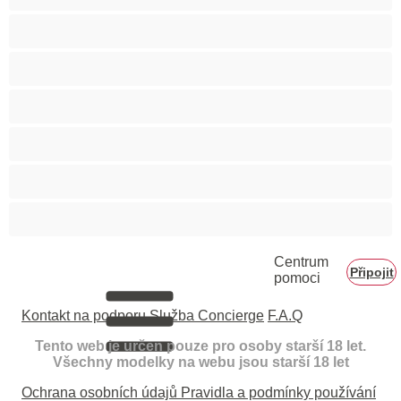
Velké zadky
Vysokoškolačky
Zralé ženy
Zrzka
Čokoládové holky
Školačky 18+
Centrum
Připojit
pomoci
Kontakt na podporu
Služba Concierge
F.A.Q
Tento web je určen pouze pro osoby starší 18 let.
Všechny modelky na webu jsou starší 18 let
Ochrana osobních údajů
Pravidla a podmínky používání