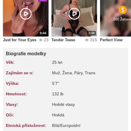
200 Žeton
0:44
1:00
23
315
Just for Your Eyes
Tender Tease
Perfect View
Biografie modelky
Věk:
25 let
Zajímám se o:
Muž, Žena, Páry, Trans
Výška:
5'7"
Hmotnost:
132 lb
Vlasy:
Hnědé vlasy
Oči:
Hnědá
Etnická příslušnost:
Bílá/Europoidní