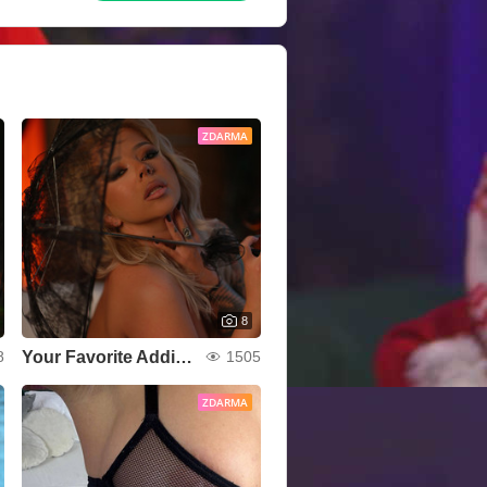
ZDARMA
8
Your Favorite Addiction
8
1505
ZDARMA