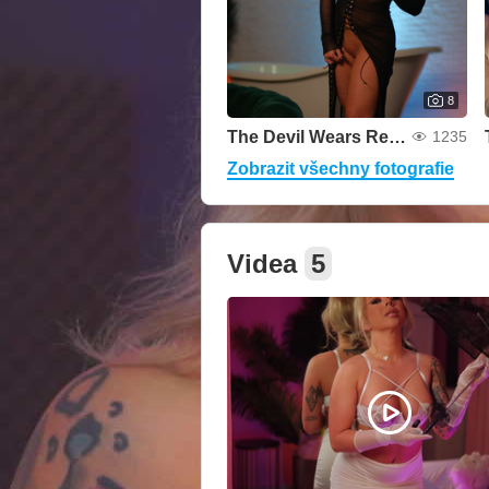
8
The Devil Wears Red Lace
1235
Zobrazit všechny fotografie
Videa
5