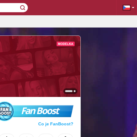
Fan Boost
Co je FanBoost?