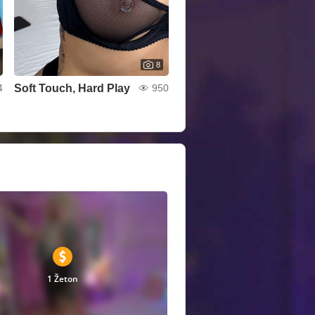
8
Soft Touch, Hard Play
4
950
1 Žeton