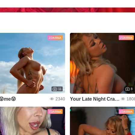
ZDARMA
ZDARMA
11
8
😝me😝
Your Late Night Craving
2340
180
ZDARMA
ZDARMA