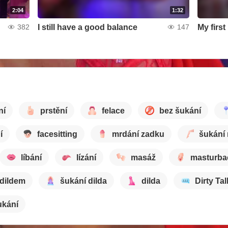
2:04
1:32
I still have a good balance
My firs
382
147
ní
prstění
felace
bez šukání
í
facesitting
mrdání zadku
šukání
líbání
lízání
masáž
masturba
 dildem
šukání dilda
dilda
Dirty Tal
ukání