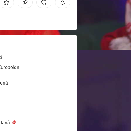
á
Europoidní
lená
daná