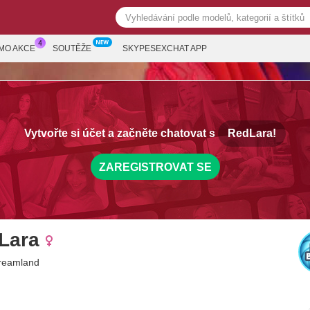
MO AKCE
SOUTĚŽE
SKYPESEXCHAT APP
Vytvořte si účet a začněte chatovat s
RedLara!
ZAREGISTROVAT SE
Lara
Dreamland