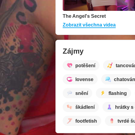
The Angel's Secret
Zobrazit všechna videa
Zájmy
potěšení
tancová
lovense
chatován
snění
flashing
škádlení
hrátky s
footfetish
tvrdé š