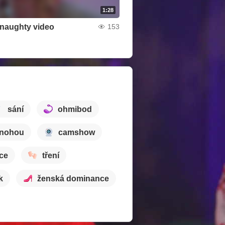
1:28
t naughty video
153
sání
ohmibod
 nohou
camshow
ce
tření
k
ženská dominance