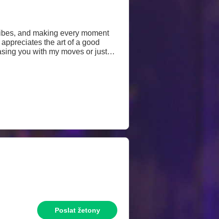
n vibes, and making every moment
 appreciates the art of a good
easing you with my moves or just
Poslat žetony