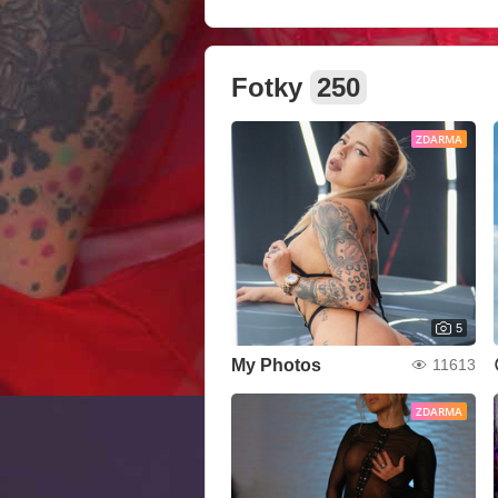
Fotky
250
ZDARMA
5
My Photos
11613
ZDARMA