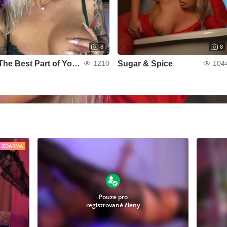
8
8
The Best Part of Your Dream
Sugar & Spice
1210
104
ZDARMA
Pouze pro
registrované členy