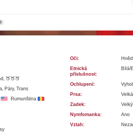
5
s
Oči:
Hněd
Etnická
Bílá/
příslušnost:
d, 🍑🍑🍑
Ochlupení:
Vyho
, Páry, Trans
Prsa:
Velká
Rumunština
Zadek:
Velký
Nymfomanka:
Ano
Vztah:
Neza
sy