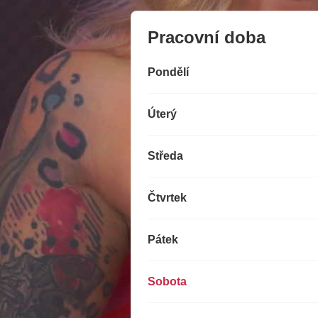
Pracovní doba
Pondělí
Úterý
Středa
Čtvrtek
Pátek
Sobota