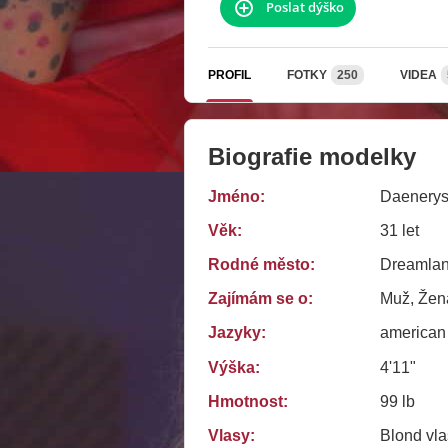
Poslat dýško
PROFIL
FOTKY
250
VIDEA
Biografie modelky
Jméno:
Daenery
Věk:
31 let
Rodné město:
Dreamlan
Zajímám se o:
Muž, Žena
Jazyky:
american
Výška:
4'11"
Hmotnost:
99 lb
Vlasy:
Blond vla