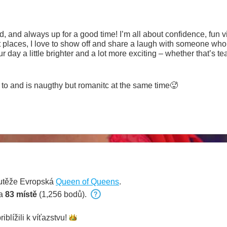
ed, and always up for a good time! I’m all about confidence, fu
ght places, I love to show off and share a laugh with someone who
r day a little brighter and a lot more exciting – whether that’s t
to know each other and see where the connection takes us. 😘
to and is naugthy but romanitc at the same time🥵
outěže Evropská
Queen of Queens
.
na
83 místě
(1,256 bodů).
riblížili k
víťazstvu!