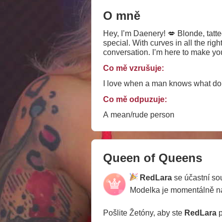
O mně
Hey, I’m Daenery! 💋 Blonde, tatt
special. With curves in all the ri
conversation. I’m here to make you
having a genuine chat! Let’s get 
Co mě vzrušuje:
I love when a man knows what do 
Co mě odpuzuje:
A mean/rude person
Queen of Queens
RedLara
se účastní s
Modelka je momentálně 
Pošlite Žetóny, aby ste
RedLara
p