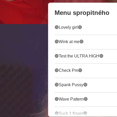
Menu spropitného
🟣Lovely girl🟣
🟣Wink at me🟣
🟢Test the ULTRA HIGH🟢
🟣Check Pm🟣
🟣Spank Pussy🟣
🟢Wave Pattern🟢
🟣Suck 1 finger🟣