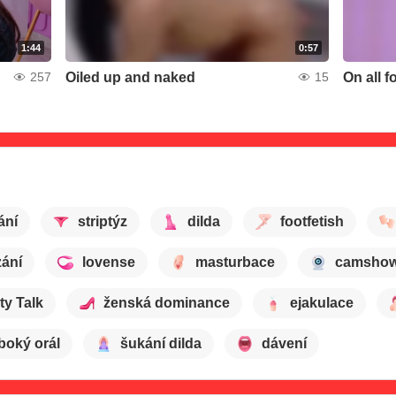
1:44
0:57
Oiled up and naked
On all f
257
15
ání
striptýz
dilda
footfetish
zání
lovense
masturbace
camsho
ty Talk
ženská dominance
ejakulace
boký orál
šukání dilda
dávení