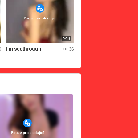
Pouze pro sledující
3
I'm seethrough
0
36
Pouze pro sledující