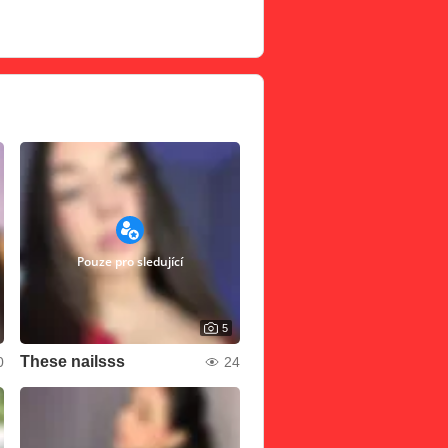
Pouze pro sledující
5
These nailsss
0
24