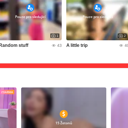
Pouze pro sledující
Pouze pro sledující
1
2
Random stuff
A little trip
43
4
ZDARMA
15 Žetonů