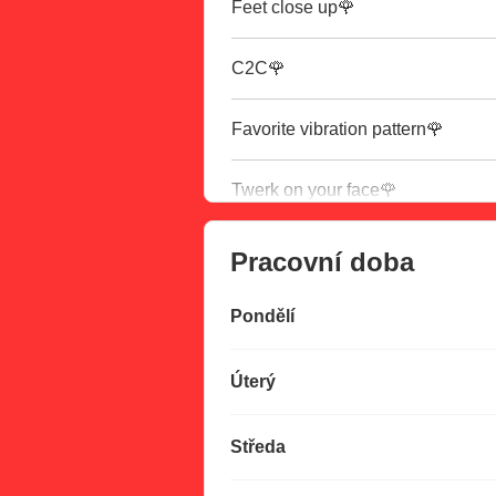
Feet close up🌹
C2C🌹
Favorite vibration pattern🌹
Twerk on your face🌹
Pracovní doba
Pondělí
Úterý
Středa