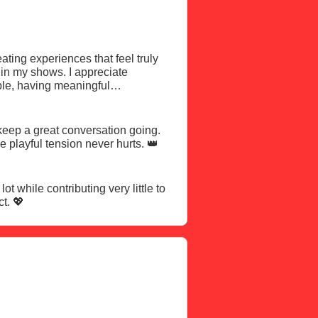
ating experiences that feel truly
le and respectful environment.
y be, I like every experience to
, confidence, and making a woman feel special always catch my attention. A little playful tension never hurts. 👑
ct. 💖