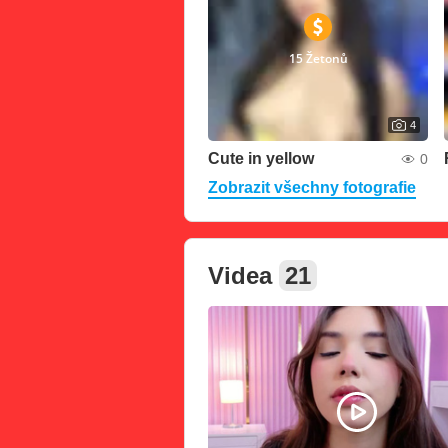
15 Žetonů
4
Cute in yellow
0
Zobrazit všechny fotografie
Videa
21