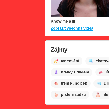
Know me a lil
Zobrazit všechna videa
Zájmy
tancování
chatov
hrátky s dildem
lí
tření kundiček
Dir
prstění zadku
hlu