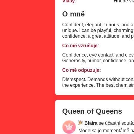
Vlasy:
Hnědé vl
O mně
Confident, elegant, curious, and a
unique. I can be playful, charming, and approachable, but I also enjoy taking control of the energy in my shows. I appreciate
confidence, a great attitude, and people who know how
conversations, sharing laughs, lea
Co mě vzrušuje:
Some people come looking to relax,
have personality, chemistry, and p
Confidence, eye contact, and clever teasing. I’m drawn to people with initiative who know how to 
Co mě odpuzuje:
Disrespect. Demands without consideration. Negative attitudes. Impatience. People who expect a lot while contributing very little to
the experience. The 
Queen of Queens
Blaira
se účastní sout
Modelka je momentálně 