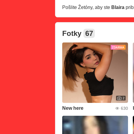
Pošlite Žetóny, aby ste
Blaira
pribl
Fotky
67
ZDARMA
2
New here
630