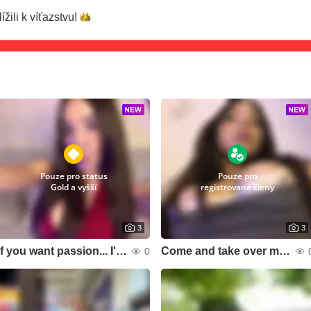
ížili k
víťazstvu!
Pouze pro status
Pouze pro
Gold a vyšší
registrované členy
3
3
If you want passion... I'm your best option😈
Come and take over my living room 🌷
0