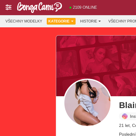
2109 ONLINE
VŠECHNY MODELKY
KATEGORIE
HISTORIE
VŠECHNY PRO
Blai
In
21 let, 
Poslední