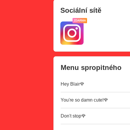
Sociální sítě
ZDARMA
Menu spropitného
Hey Blair🌹
You're so damn cute!🌹
Don't stop🌹