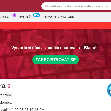
MO AKCE
SOUTĚŽE
SKYPESEXCHAT APP
Vytvořte si účet a začněte chatovat s
Blaira!
ZAREGISTROVAT SE
ra
stagram
Colombia
 vysílání: 02.08.26 10:45 PM