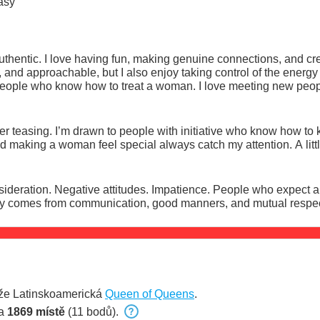
asy
uthentic. I love having fun, making genuine connections, and cre
 to treat a woman. I love meeting new people, having meaningful
rning interesting things, and exploring fantasies in a comfortab
 while others enjoy spoiling me a little. Whatever your style ma
lenty of fun.✨
keep a great conversation going.
Generosity, humor
best chemistry comes from communication, good manners, and mutual respe
ěže Latinskoamerická
Queen of Queens
.
na
1869 místě
(11 bodů).