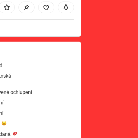
á
ánská
ené ochlupení
ní
ní
é
daná