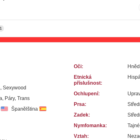
1
Oči:
Hněd
Etnická
Hisp
příslušnost:
, Sexywood
Ochlupení:
Uprav
, Páry, Trans
Prsa:
Střed
Španělština
Zadek:
Střed
Nymfomanka:
Tajn
Vztah:
Neza