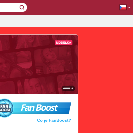
Fan Boost
Co je FanBoost?