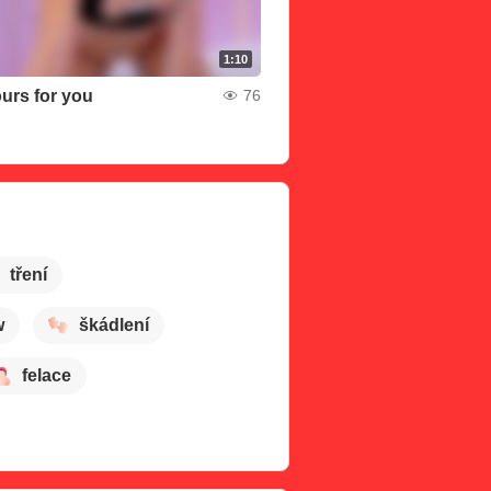
1:10
ours for you
76
tření
w
škádlení
felace